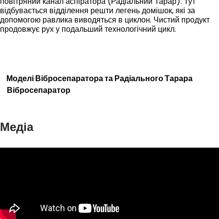
повітряний канал аспіратора (Радіальний Тарар). Тут
відбувається відділення решти легень домішок, які за
допомогою равлика виводяться в циклон. Чистий продукт
продовжує рух у подальший технологічний цикл.
Моделі Вібросепаратора та Радіального Тарара
Вібросепаратор
Медіа