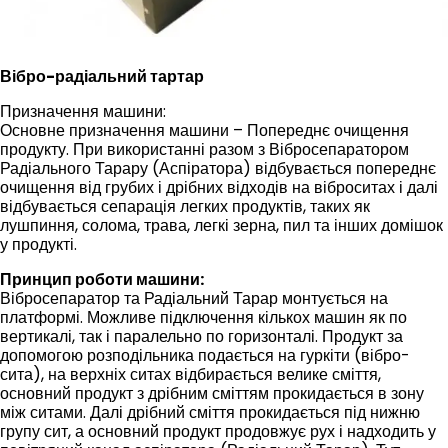
Вібро-радіальний тартар
Призначення машини:
Основне призначення машини – Попереднє очищення
продукту. При використанні разом з Вібросепаратором
Радіального Тарару (Аспіратора) відбувається попереднє
очищення від грубих і дрібних відходів на віброситах і далі
відбувається сепарація легких продуктів, таких як
лушпиння, солома, трава, легкі зерна, пил та інших домішок
у продукті.
Принцип роботи машини:
Вібросепаратор та Радіальний Тарар монтується на
платформі. Можливе підключення кількох машин як по
вертикалі, так і паралельно по горизонталі. Продукт за
допомогою розподільника подається на гуркіти (вібро-
сита), на верхніх ситах відбирається велике сміття,
основний продукт з дрібним сміттям прокидається в зону
між ситами. Далі дрібний сміття прокидається під нижню
групу сит, а основний продукт продовжує рух і надходить у