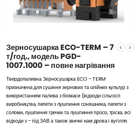
Зерносушарка ECO-TERM – 7
т/год., модель PGD-
1007.1000 – повне нагрівання
Твердопаливна Зерносушарка ECO – TERM
призначена для сушіння зернових та олійних культур з
використанням палива з біомаси (відходи сільгосп
виробництва, пелети з лушпиння соняшника, пелети з
соломи, лушпиння гречки та лушпиння просо, тріска, всі
відходи з – під ЗАВ а також звичні нам дрова і вугілля.