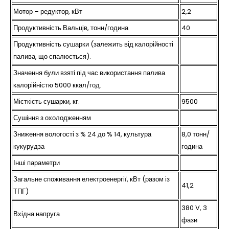
Мотор – редуктор, кВт
2,2
Продуктивність Вальців, тонн/година
40
Продуктивність сушарки (залежить від калорійності
палива, що спалюється).
Значення були взяті під час використання палива
калорійністю 5000 ккал/год.
Місткість сушарки, кг.
9500
Сушіння з охолодженням
Зниження вологості з % 24 до % 14, культура
8,0 тонн/
кукурудза
година
Інші параметри
Загальне споживання електроенергії, кВт (разом із
41,2
ТПГ)
380 V, 3
Вхідна напруга
фази