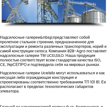
Надсилосные галереи&nbsp;представляют собой
пролетное стальное строение, предназначенное для
эксплуатации и ремонта различных транспортеров, норий и
самой конструкции силоса. Компания B2B-Agro поставляет
надсилосные галереи ТМ UCELSILO. Наша продукция
полностью соответствует всем стандартам качества ISO,
CE, УкрСЕПРО и подтвердила себя на мировых рынках.
Надсилосные галереи Ucelsilo могут использоваться и как
несущая либо ограждающая конструкция и
спроектированы соответственно требованиям ТП 101 81. Ее
располагают в пределах технологических габаритов
элеватора.
Главной ее характеристикой должна быть безопасность и