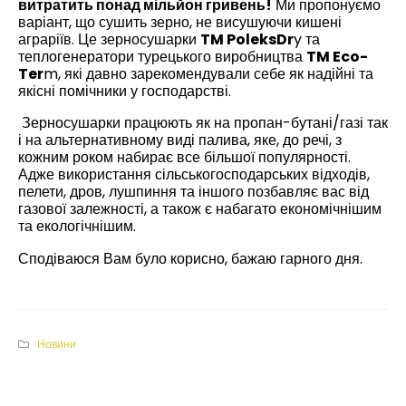
витратить понад мільйон гривень!
Ми пропонуємо
варіант, що сушить зерно, не висушуючи кишені
аграріїв. Це зерносушарки
TM PoleksDr
y та
теплогенератори турецького виробництва
TM Eco-
Ter
m, які давно зарекомендували себе як надійні та
якісні помічники у господарстві.
Зерносушарки працюють як на пропан-бутані/газі так
і на альтернативному виді палива, яке, до речі, з
кожним роком набирає все більшої популярності.
Адже використання сільськогосподарських відходів,
пелети, дров, лушпиння та іншого позбавляє вас від
газової залежності, а також є набагато економічнішим
та екологічнішим.
Сподіваюся Вам було корисно, бажаю гарного дня.
Новини