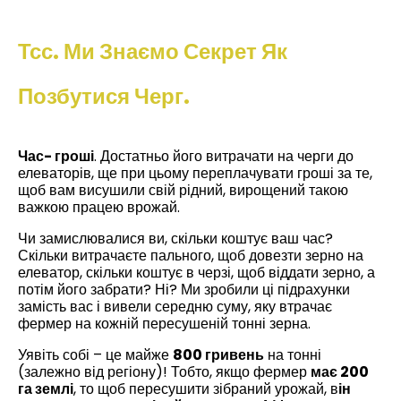
Тсс. Ми Знаємо Секрет Як
Позбутися Черг.
Час- гроші
. Достатньо його витрачати на черги до
елеваторів, ще при цьому переплачувати гроші за те,
щоб вам висушили свій рідний, вирощений такою
важкою працею врожай.
Чи замислювалися ви, скільки коштує ваш час?
Скільки витрачаєте пального, щоб довезти зерно на
елеватор, скільки коштує в черзі, щоб віддати зерно, а
потім його забрати? Ні? Ми зробили ці підрахунки
замість вас і вивели середню суму, яку втрачає
фермер на кожній пересушеній тонні зерна.
Уявіть собі – це майже
800 гривень
на тонні
(залежно від регіону)! Тобто, якщо фермер
має 200
га землі
, то щоб пересушити зібраний урожай, в
ін