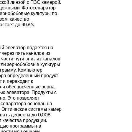
ской линзой с ПЗС камерой.
адежными. Фотосепаратор
зернобобовые культуры по
зом, качество
стает до 99,8%.
ый элеватор подается на
через пять каналов из
части пути вниз из каналов
 или зернобобовые культуры
ограмму. Компьютер
тора определенный продукт
т и переходит к
или обесцвеченные зерна
ью элеватора. Продукты с
о. Это позволяет
осепаратора основан на
. Оптические системы камер
вать дефекты до 0,008
 качества продукции,
мощью программы на
ности или ошибки,