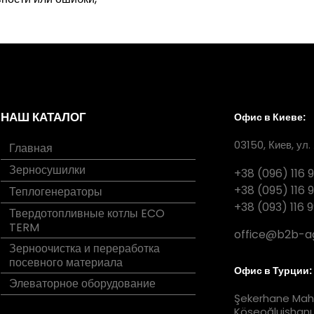
НАШ КАТАЛОГ
Офис в Киеве:
03150, Киев, ул.
Главная
Зерносушилки
+38 (096) 116 
+38 (095) 116 
Теплогенераторы
+38 (093) 116 
Твердотопливные котлы ECO
TERM
office@b2b-a
Зерноочистка и переработка
посевного материала
Офис в Турции:
Элеваторное оборудование
Şekerhane Mah
Köseoğluişhanı