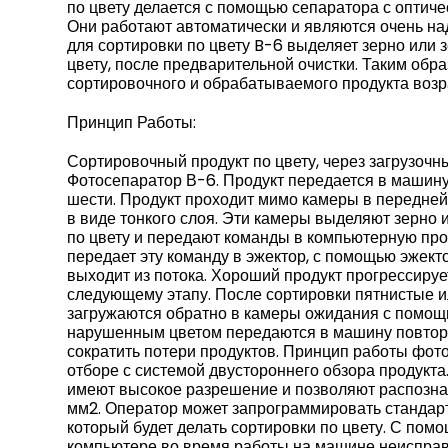
по цвету делается с помощью сепаратора с оптиче
Они работают автоматически и являются очень н
для сортировки по цвету B-6 выделяет зерно или 
цвету, после предварительной очистки. Таким обра
сортировочного и обрабатываемого продукта возра
Принцип Работы:
Сортировочный продукт по цвету, через загрузочн
Фотосепаратор В-6. Продукт передается в машину 
шести. Продукт проходит мимо камеры в передней 
в виде тонкого слоя. Эти камеры выделяют зерно
по цвету и передают команды в компьютерную пр
передает эту команду в эжектор, с помощью эжек
выходит из потока. Хороший продукт прогрессируе
следующему этапу. После сортировки пятнистые 
загружаются обратно в камеры ожидания с помощ
нарушенным цветом передаются в машину повторн
сократить потери продуктов. Принцип работы фот
отборе с системой двустороннего обзора продукта
имеют высокое разрешение и позволяют распозна
мм2. Оператор может запрограммировать стандарт
который будет делать сортировки по цвету. С по
компьютере во время работы на машине неисправ