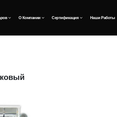
аров
О Компании
Сертификация
Наши Работы
тковый