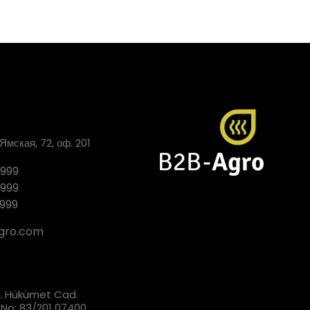
 Ямская, 72, оф. 201
9999
9999
9999
gro.com
. Hükümet Cad.
 No: 83/201 07400