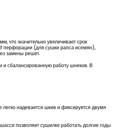
м, что значительно увеличивает срок
Ø перфорации (для сушки рапса исемян),
ез замены решет.
и и сбалансированную работу шнеков. В
е легко надевается шкив и фиксируется двумя
асси позволяет сушилке работать долгие годы