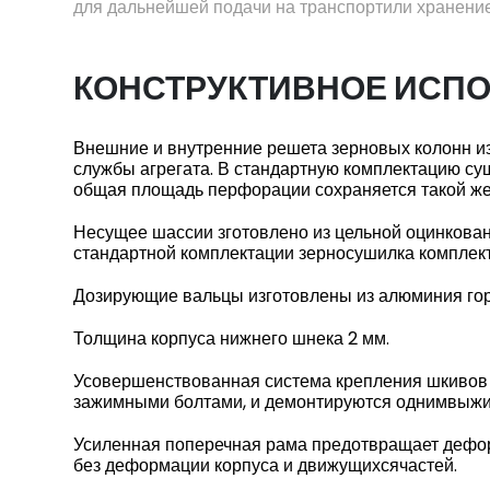
для дальнейшей подачи на транспортили хранение
КОНСТРУКТИВНОЕ ИСП
Внешние и внутренние решета зерновых колонн из
службы агрегата. В стандартную комплектацию су
общая площадь перфорации сохраняется такой же,
Несущее шассии зготовлено из цельной оцинкован
стандартной комплектации зерносушилка комплек
Дозирующие вальцы изготовлены из алюминия гор
Толщина корпуса нижнего шнека 2 мм.
Усовершенствованная система крепления шкивов шн
зажимными болтами, и демонтируются однимвыж
Усиленная поперечная рама предотвращает дефор
без деформации корпуса и движущихсячастей.