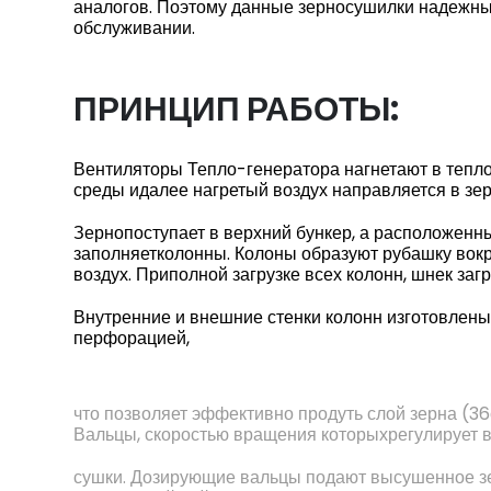
аналогов. Поэтому данные зерносушилки надежны,
обслуживании.
ПРИНЦИП РАБОТЫ:
Вентиляторы Тепло-генератора нагнетают в тепл
среды идалее нагретый воздух направляется в зе
Зернопоступает в верхний бункер, а расположен
заполняетколонны. Колоны образуют рубашку вокру
воздух. Приполной загрузке всех колонн, шнек заг
Внутренние и внешние стенки колонн изготовлены
перфорацией,
что позволяет эффективно продуть слой зерна (
Вальцы, скоростью вращения которыхрегулирует 
сушки. Дозирующие вальцы подают высушенное зе