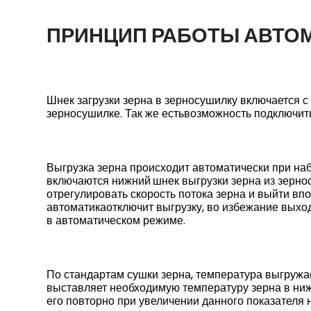
ПРИНЦИП РАБОТЫ АВТО
Загрузка зерна.
Шнек загрузки зерна в зерносушилку включается 
зерносушилке. Так же естьвозможность подключить
Выгрузка зерна.
Выгрузка зерна происходит автоматически при н
включаются нижний
шнек выгрузки зерна из зерн
отрегулировать скорость потока
зерна и выйти вп
автоматикаотключит выгрузку, во избежание выхо
в автоматическом режиме.
Вентилятор охлаждения.
По стандартам сушки зерна, температура выгруж
выставляет необходимую температуру зерна в ниж
его повторно при увеличении данного показателя 