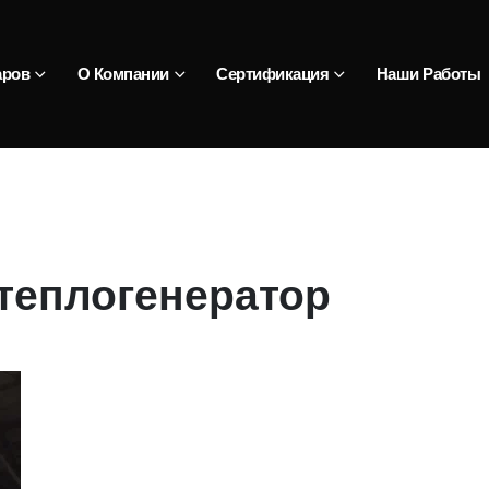
аров
О Компании
Сертификация
Наши Работы
теплогенератор