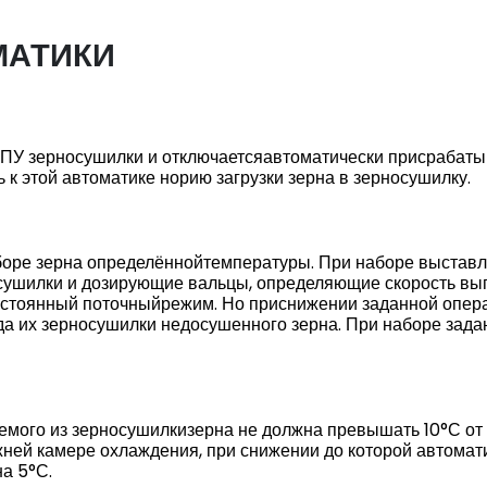
МАТИКИ
с ПУ зерносушилки и отключаетсяавтоматически присрабаты
 к этой автоматике норию загрузки зерна в зерносушилку.
аборе зерна определённойтемпературы. При наборе выстав
осушилки и дозирующие вальцы, определяющие скорость вы
остоянный поточныйрежим. Но приснижении заданной опера
да их зерносушилки недосушенного зерна. При наборе зад
аемого из зерносушилкизерна не должна превышать 10°С о
ней камере охлаждения, при снижении до которой автомат
на 5°С.